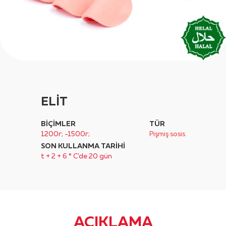
ELİT
BIÇIMLER
TÜR
1200г; -1500г;
Pişmiş sosis
SON KULLANMA TARIHI
t + 2 + 6 ° C'de 20 gün
AÇIKLAMA