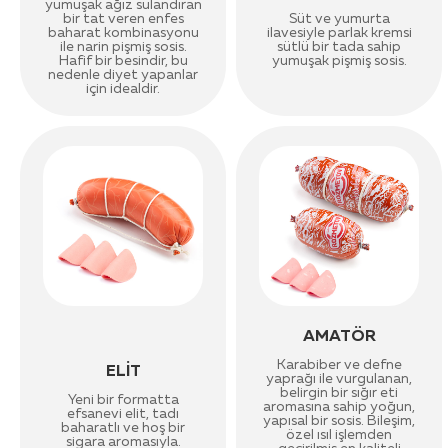
yumuşak ağız sulandıran
bir tat veren enfes
Süt ve yumurta
baharat kombinasyonu
ilavesiyle parlak kremsi
ile narin pişmiş sosis.
sütlü bir tada sahip
Hafif bir besindir, bu
yumuşak pişmiş sosis.
nedenle diyet yapanlar
için idealdir.
AMATÖR
Karabiber ve defne
ELİT
yaprağı ile vurgulanan,
belirgin bir sığır eti
Yeni bir formatta
aromasına sahip yoğun,
efsanevi elit, tadı
yapısal bir sosis. Bileşim,
baharatlı ve hoş bir
özel ısıl işlemden
sigara aromasıyla.