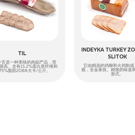
INDEYKA TURKEY Z
TIL
SLITOK
牛舌是一种美味的肉副产品，营
它由精选的鸡柳和火鸡制成
很高。含有15.2%蛋白质纤维和
观，呈金条状。精致的味道
.75%脂肪2088大卡/公斤。
形式。