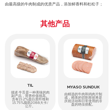
由最高级的牛肉制成的优质产品，添加鲜香料和杜松子；
其他产品
TIL
MYASO SUNDUK
描述 牛舌是一种美味的肉
由精选的牛肉和鸡肉片制
副产品，营养价值很高。
成，精美的切割形状将是
含有15.2%蛋白质纤维和
庆祝活动和日常使用的冷
15.75%脂肪2088大卡/
盘的绝佳搭配。
公斤。