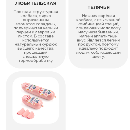
ЛЮБИТЕЛЬСКАЯ
ТЕЛЯЧЬЯ
Плотная, структурная
колбаса, с ярко
Нежная варёная
выраженным
колбаса, с изысканной
ароматом говядины,
комбинацией специй,
подчеркнутая черным
придающих молодому
перцем и лавровым
мясу незабываемый,
листом. В составе
мягкий аппетитный
используется
вкус. Является легким
натуральный курдюк
продуктом, поэтому
высшего качества,
идеально подходит
прошедший
людям, соблюдающим
специальную
диету.
термообработку.