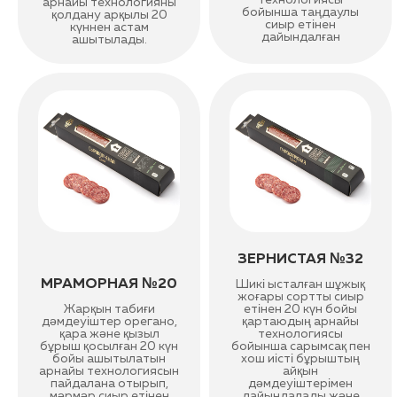
технологиясы
арнайы технологияны
бойынша таңдаулы
қолдану арқылы 20
сиыр етінен
күннен астам
дайындалған
ашытылады.
ЗЕРНИСТАЯ №32
МРАМОРНАЯ №20
Шикі ысталған шұжық
жоғары сортты сиыр
Жарқын табиғи
етінен 20 күн бойы
дәмдеуіштер орегано,
қартаюдың арнайы
қара және қызыл
технологиясы
бұрыш қосылған 20 күн
бойынша сарымсақ пен
бойы ашытылатын
хош иісті бұрыштың
арнайы технологиясын
айқын
пайдалана отырып,
дәмдеуіштерімен
мәрмәр сиыр етінен
дайындалады және