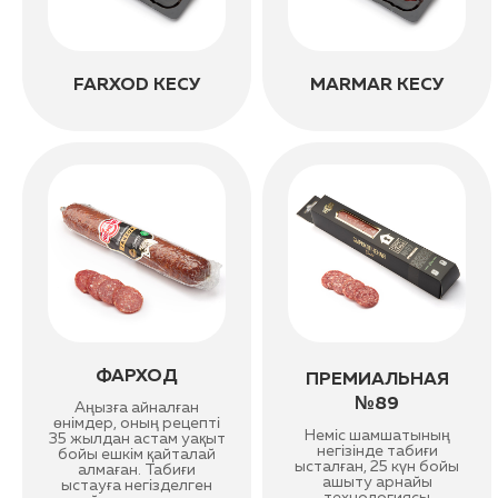
FARXOD КЕСУ
MARMAR КЕСУ
ФАРХОД
ПРЕМИАЛЬНАЯ
№89
Аңызға айналған
өнімдер, оның рецепті
Неміс шамшатының
35 жылдан астам уақыт
негізінде табиғи
бойы ешкім қайталай
ысталған, 25 күн бойы
алмаған. Табиғи
ашыту арнайы
ыстауға негізделген