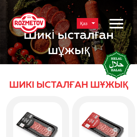
Қаз
Шикі ысталған
шұжық
ШИКІ ЫСТАЛҒАН ШҰЖЫҚ