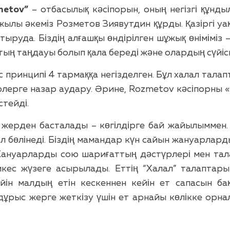
etov”
– отбасылық кәсіпорын, оның негізгі құнд
ылы әкеміз Розметов Зиявутдин құрды. Қазіргі у
астыруда. Біздің алғашқы өндірілген шұжық өнімім
тың таңдауы болып қала береді және олардың сүйісп
принципі 4 тармаққа негізделген. Бұл халал талапт
лерге назар аудару. Әрине, Rozmetov кәсіпорны 
стейді.
 жерден басталады – көгілдірге бай жайылыммен
іл бөлінеді. Біздің мамандар күн сайын жануарла
. Жануарларды сою шариғаттың дәстүрлері мен та
кес жүзеге асырылады. Еттің “Халал” талаптарын
ін малдың етін кескеннен кейін ет сапасын бақ
 дұрыс жерге жеткізу үшін ет арнайы көлікке орн