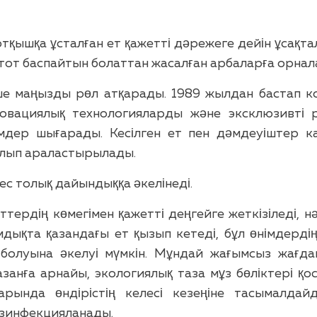
ртқышқа ұсталған ет қажетті дәрежеге дейін ұсақт
 тот баспайтын болаттан жасалған арбаларға орна
кше маңызды рөл атқарады. 1989 жылдан бастап 
новациялық технологияларды және эксклюзивті 
дер шығарады. Кесілген ет пен дәмдеуіштер к
ылып араластырылады.
ес толық дайындыққа әкелінеді.
тердің көмегімен қажетті деңгейге жеткізіледі, н
дықта қазандағы ет қызып кетеді, бұл өнімдерді
 болуына әкелуі мүмкін. Мұндай жағымсыз жағда
занға арнайы, экологиялық таза мұз бөліктері қ
рында өндірістің келесі кезеңіне тасымалда
езинфекцияланады.