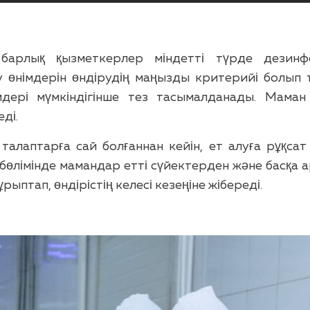
барлық қызметкерлер міндетті түрде дезинфе
 өнімдерін өндірудің маңызды критерийі болып т
мдері мүмкіндігінше тез тасымалданады. Мама
ді.
талаптарға сай болғаннан кейін, ет алуға рұқсат
бөлімінде мамандар етті сүйектерден және басқа 
ыптап, өндірістің келесі кезеңіне жібереді.