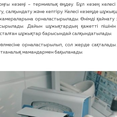
оңғы кезеңі – термиялық өңдеу. Бұл кезең келесі
шегу, салқындату және кептіру. Келесі кезеңде шұж
камераларына орналастырылады. Өнімді қайнату ж
сырылады. Дайын шұжықтардың қажетті пішінін
сталған шұжықтар барысындай салқындатылады.
өлмесіне орналастырылып, сол жерде сақталады. 
ертханалық мамандармен бақыланады.