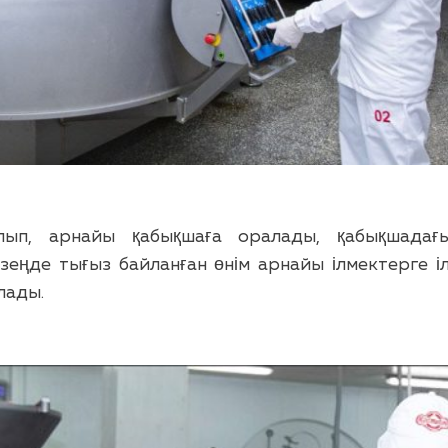
лып, арнайы қабықшаға оралады, қабықшадағ
еңде тығыз байланған өнім арнайы ілмектерге ілін
лады.