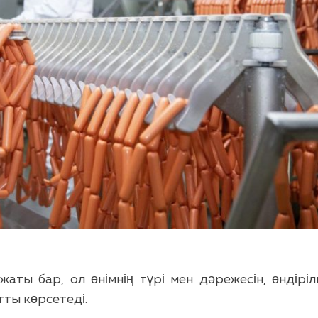
жаты бар, ол өнімнің түрі мен дәрежесін, өндірі
тты көрсетеді.