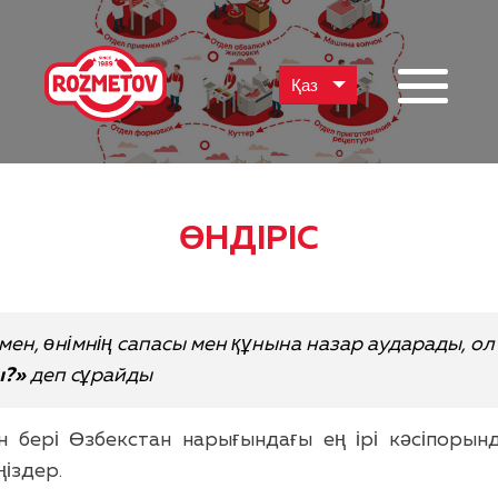
Қаз
ӨНДІРІС
ен, өнімнің сапасы мен құнына назар аударады, ол 
ы?»
деп сұрайды
 бері Өзбекстан нарығындағы ең ірі кәсіпорын
іздер.