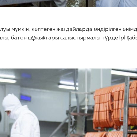
луы мүмкін, көптеген жағдайларда өндірілген өнім
ы, батон шұжықтары салыстырмалы түрде ірі қабық