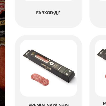
FARXOD切片
M
PREMIALNAYA №89