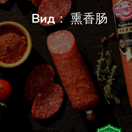
Вид：
熏香肠