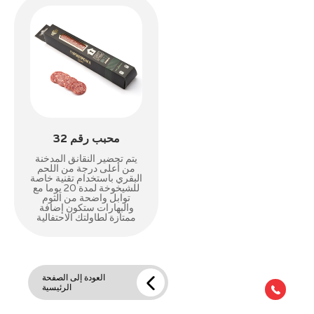
محبب رقم 32
يتم تحضير النقانق المدخنة
من أعلى درجة من اللحم
البقري باستخدام تقنية خاصة
للشيخوخة لمدة 20 يوما مع
توابل واضحة من الثوم
والبهارات ستكون إضافة
ممتازة لطاولتك الاحتفالية
العودة إلى الصفحة
الرئيسية