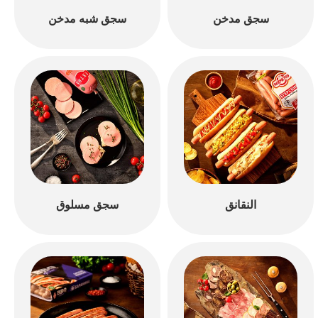
سجق مدخن
سجق شبه مدخن
النقانق
سجق مسلوق