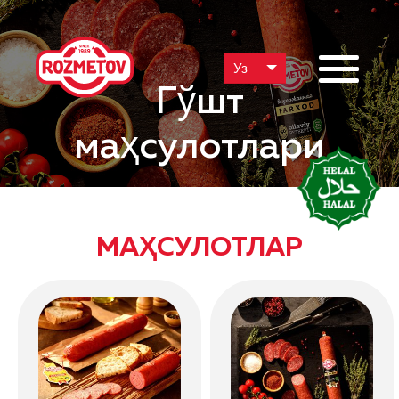
Уз
Гўшт
маҳсулотлари
МАҲСУЛОТЛАР