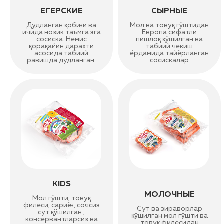
ЕГЕРСКИЕ
СЫРНЫЕ
Дудланган қобиғи ва
Мол ва товуқ гўштидан
ичида нозик таъмга эга
Европа сифатли
сосиска. Немис
пишлоқ қўшилган ва
қорақайин дарахти
табиий чекиш
асосида табиий
ёрдамида тайёрланган
равишда дудланган.
сосискалар
KIDS
МОЛОЧНЫЕ
Мол гўшти, товуқ
филеси, сариёғ, соясиз
Сут ва зираворлар
сут қўшилган ,
қўшилган мол гўшти ва
консервантларсиз ва
товуқ филесидан