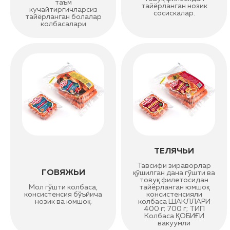
таъм
тайёрланган нозик
кучайтиргичларсиз
сосискалар.
тайёрланган болалар
колбасалари
ТЕЛЯЧЬИ
Тавсифи зираворлар
ГОВЯЖЬИ
қўшилган дана гўшти ва
товуқ филетосидан
Мол гўшти колбаса,
тайёрланган юмшоқ
консистенсия бўъйича
консистенсияли
нозик ва юмшоқ.
колбаса ШАКЛЛАРИ
400 г; 700 г; ТИП
Колбаса ҚОБИҒИ
вакуумли