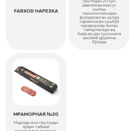
гўштидан 20 кун
давомида махсус
ушлаш
FARXOD НАРЕЗКА
технологиясидан
фойдаланган ҳолда
саримсоқ ва хушбўй
зираворлар билан
тайёрланади ва
байрам дастурхонига
ажойиб қўшимча
бўлади
МРАМОРНАЯ №20
Мармар мол гўштидан
ёрқин табиий