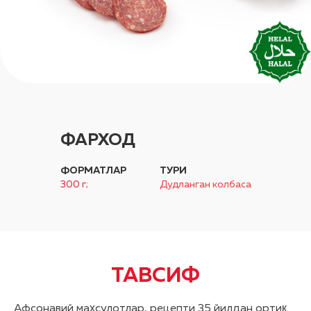
ФАРХОД
ФОРМАТЛАР
ТУРИ
300 г;
Дудланган колбаса
ТАВСИФ
Афсонавий маҳсулотлар, рецепти 35 йилдан ортиқ