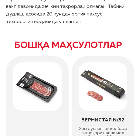
вақт давомида ҳеч ким такрорлай олмаган. Табиий
дудлаш асосида 20 кундан ортиқ махсус
технология ёрдамида ушланган.
БОШҚА МАҲСУЛОТЛАР
ЗЕРНИСТАЯ №32
Хом дудланган колбаса
энг юқори навли мол