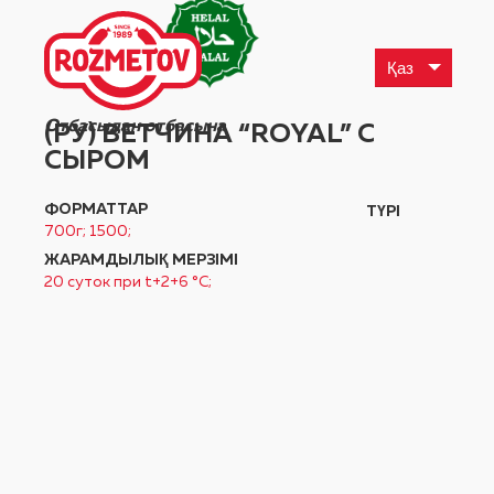
Қаз
Отбасыдан отбасына
(РУ) ВЕТЧИНА “ROYAL” С
СЫРОМ
ФОРМАТТАР
ТҮРІ
700г; 1500;
ЖАРАМДЫЛЫҚ МЕРЗІМІ
20 суток при t+2+6 °C;