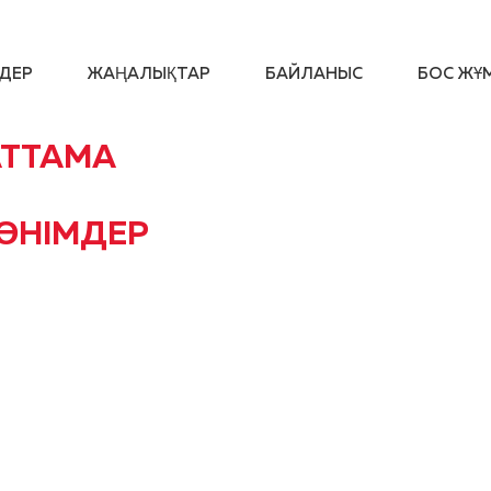
ДЕР
ЖАҢАЛЫҚТАР
БАЙЛАНЫС
БОС ЖҰ
АТТАМА
 ӨНІМДЕР