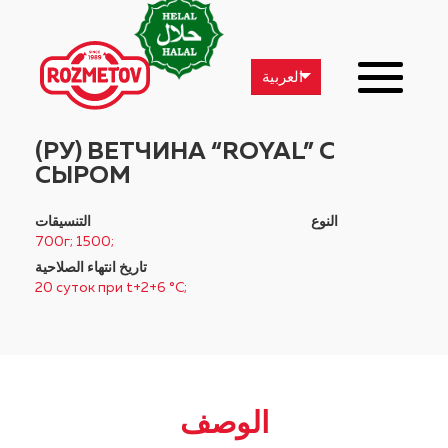
العربية
(РУ) ВЕТЧИНА “ROYAL” С
СЫРОМ
النوع
التنسيقات
700г; 1500;
تاريخ انتهاء الصلاحية
20 суток при t+2+6 °C;
الوصف