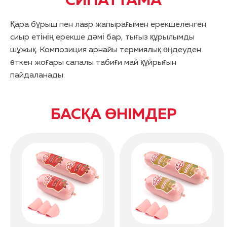
СИПАТТАМА
Қара бұрыш пен лавр жапырағымен ерекшеленген
сиыр етінің ерекше дәмі бар, тығыз құрылымды
шұжық. Композиция арнайы термиялық өңдеуден
өткен жоғары сапалы табиғи май құйрығын
пайдаланады.
БАСҚА ӨНІМДЕР