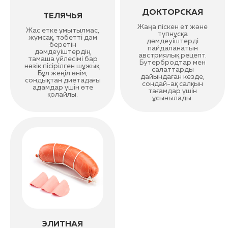
ДОКТОРСКАЯ
ТЕЛЯЧЬЯ
Жаңа піскен ет және
Жас етке ұмытылмас,
түпнұсқа
жұмсақ, тәбетті дәм
дәмдеуіштерді
беретін
пайдаланатын
дәмдеуіштердің
австриялық рецепт.
тамаша үйлесімі бар
Бутербродтар мен
нәзік пісірілген шұжық.
салаттарды
Бұл жеңіл өнім,
дайындаған кезде,
сондықтан диетадағы
сондай-ақ салқын
адамдар үшін өте
тағамдар үшін
қолайлы.
ұсынылады.
ЭЛИТНАЯ