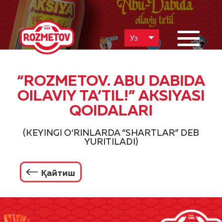
Уз
“ROZMETOV. ABU DABIDA
OILAVIY TA’TIL!” AKSIYASI
QOIDALARI
(KEYINGI O‘RINLARDA “SHARTLAR” DEB
YURITILADI)
Қайтиш