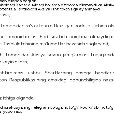
alab
qilishga
haqlidir
.
nishidagi
X
abar
quyidagi
hollarda
e’tiborga
olinmaydi
va
Aksiy
otentsial
Ishtirokchi
Aksiya
Ishtirokchisiga
aylanmaydi
:
ma
sa
;
tomonidan
ro’yxatdan
o’tkazilgan
kodni
o’z
ichiga
ol
hi
tomonidan
asl
Kod
sifatida
aniqlana
olmaydiga
ti
Tashkilotchining
ma’lumotlar
bazasida
saqlanadi
);
hi
tomonidan
A
ksiya
sovrin
jamg’armasi
tugaganid
n
keyin
olinsa
;
ishtirokchisi
ushbu
Shart
larning
boshqa
bandlari
ton
Respublikasining
amaldagi
qonunchiligida
naza
z
ichiga
olganda
.
chisi
aktsiyaning
Telegram
botiga
noto‘g‘ri
kod
kiritib
,
noto‘g‘
r
yuboriladi
.