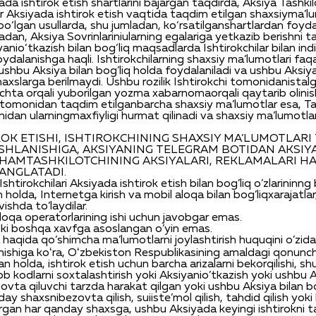
yada
ishtirok
etish
shartlarini
bajargan
taqdirda
,
Aksiya
T
ashkil
r
Aksiyada
ishtirok
etish
vaqtida
taqdim
etilgan
shaxsiy
ma’lu
bo‘lgan
usullarda
,
shu
jumladan
,
ko‘rsatilgan
shartlardan
foyd
ladan
,
Aksiya
Sovrinlarini
ularning
egalariga
yetkazib
berishni
t
yani
o‘tkazish
bilan
bog‘liq
maqsadlarda
Ishtirokchilar
bilan
ind
oydalanishga
haqli
.
Ishtirokchilarning
shaxsiy
ma’lumotlari
faq
ushbu
Aksiya
bilan
bog’liq
holda
foydalaniladi
va
ushbu
Aksiy
haxslarga
berilmaydi
.
Ushbu
rozilik
Ishtirokchi
tomonidan
istal
chta
orqali
yuborilgan
yozma
xabarnoma
orqali
qaytarib
olinis
tomonidan
taqdim
etilgan
barcha
shaxsiy
ma’lumotlar
esa
,
Ta
nidan
ularning
maxfiyligi
hurmat
qil
in
adi
va
shaxsiy
ma’lumotla
OK ETISHI
,
ISHTIROKCHINING
SHAXSIY MA’LUMOTLARI
ISHLA
NI
SH
I
GA,
AKSIYA
NING TELEGRAM
BOTIDAN
AKSIY
HAM
TASHKILOTCHINING
AKSIYALARI
,
REKLAMALARI
HA
ANGLATADI
.
Ishtirokchilari
Aksiyada
ishtirok
etish
bilan
bog’liq
o
’
zlarininng
n
holda
,
Internetga
kirish
va
mobil
aloqa
bilan
bog’liq
xarajatlar
vishda
to’laydilar
.
loqa
operatorlarining
ishi
uchun
javobgar
emas
.
ki
boshqa
xavfga
asoslangan
o’yin
emas
.
haqida
qo’shimcha
ma’lumotlarni
joylashtirish
huquqini
o’zida
hishiga
koʻra
,
Oʻzbekiston
Respublikasining
amaldagi
qonunchi
an
holda
,
ishtirok
etish
uchun
barcha
arizalarni
bekor
qilishi
,
sh
ob
kodlarni
soxtalashtirish
yoki
Aksiyani
o’tkazish
yoki
ushbu
A
zovta
qiluvchi
tarzda
harakat
qil
gan
yoki
ushbu
Aksiya
bilan
bo
day
shaxsni
bezovta
qilish
,
suiiste’mol
qilish
,
tahdid
qilish
yoki
rgan
har
qanday
shaxsga
,
ushbu
Aksiyada
keyingi
ishtirokni
t