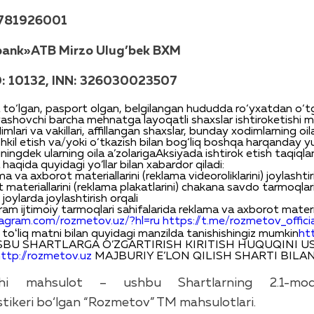
781926001
hbank»ATB
Mirzo
Ulug’bek
BXM
 10132, INN: 326030023507
to‘lgan
,
pasport
olgan
,
belgilangan
hudud
da
r
o
‘
yxatdan
o‘
t
yashovchi
barcha
mehnatga
layoqatli
shaxslar
ishtirok
etishi
m
imlari
va
vakillari
,
affillangan
shaxslar
,
bunday
xodimlarning
oil
hkil
etish
va
/
yoki
o‘tkazish
bilan
bog‘liq
boshqa
har
qanday
yu
uningdek
ularning
oila
a’zolari
ga
Aksiyada
ishtirok
etish
taqiqla
haqida
quyidagi
yo’llar
bilan
xabardor
qiladi
:
ama
va
axborot
materiallarini
(
reklama
videoroliklarini
)
joylashtir
t
materiallarini
(
reklama
plakatlarini
)
chakana
savdo
tarmoqlar
joylarda
joylashtirish
orqali
gram
ijtimoiy
tarmoqlari
sahifalarida
reklama
va
axborot
materia
tagram.com/rozmetov.uz/?hl=ru
https://t.me/rozmetov_officia
toʻliq
matni
bilan
quyidagi
manzilda
tanishishingiz
mumkin
ht
SBU SHARTLARGA O’ZGARTIRISH KIRI
TI
SH HUQUQINI U
ttp://rozmetov.uz
MAJBURIY E’LON QILISH SHARTI BILAN
hi
mahsulot
–
ushbu
Shartlar
ning
2.1-mo
stikeri
bo
‘
lgan
“Rozmetov” TM
mahsulotlari
.