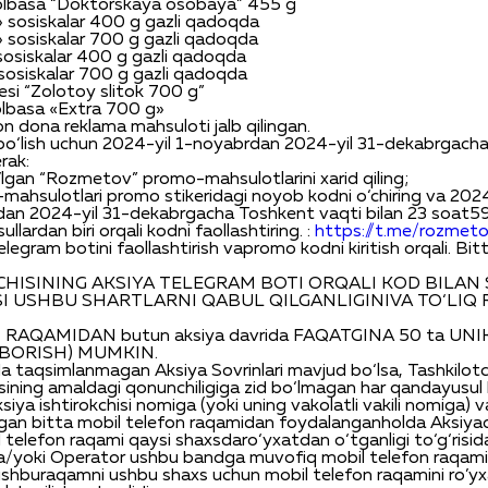
olbasa
“
Doktorskaya
osobaya
”
45
5 g
»
sosiskalar
400 g
gazli
qadoqda
»
sosiskalar
700 g
gazli
qadoqda
sosiskalar
400 g
gazli
qadoqda
sosiskalar
700 g
gazli
qadoqda
esi
“
Zolotoy
slitok
700 g”
olbasa
«
Extra
700 g»
ion
dona
reklama
mahsuloti
jalb
qilingan
.
bo‘lish
uchun
2024-yil 1-noyabrdan 2024-yil 31-dekabrgacha
erak
:
’lgan
“Rozmetov”
promo-
mahsulotlarini
xarid
qiling
;
-
mahsulotlari
promo
stikeridagi
noyob
kodni
o‘chiring
va
2024
an 2024-yil 31-dekabrgacha Toshkent
vaqti
bilan
23
soat
5
sullardan
biri
orqali
kodni
faollashtiring
. :
https://t.me/rozme
elegram
botini
faollashtirish
va
promo
kodni
kiritish
orqali
.
Bit
CHI
SI
NING
AKSIYA TELEGRAM BOT
I
ORQALI KOD BILAN 
SI
USHBU
SHARTLARNI QABUL QILGAN
LIGINI
VA TO‘LIQ 
N RAQAM
IDAN
butun
aksiya
davrida
FA
QATGINA
50 ta
UNI
BORISH) MUMKIN.
da
taqsimlanmagan
Aksiya
Sovrinlari
mavjud
bo‘lsa
,
Tashkilotc
sining
amaldagi
qonunchiligiga
zid
bo‘lmagan
har
qanday
usul
siya
ishtirokchisi
nomiga
(
yoki
uning
vakolatli
vakili
nomiga
)
v
gan
bitta
mobil
telefon
raqamidan
foydalangan
holda
Aksiya
l
telefon
raqami
qaysi
shaxsda
ro‘yxatdan
o‘tganligi
to‘g‘risid
a
/
yoki
Operator
ushbu
bandga
muvofiq
mobil
telefon
raqami
ushbu
raqamni
ushbu
shaxs
uchun
mobil
telefon
raqamini
ro’y