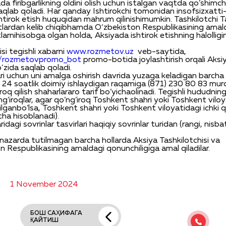
ada
firibgarlikning
oldini
olish
uchun
istalgan
vaqtda
qo’shimc
aqlab
qoladi
.
Har
qanday
Ishtirokchi
tomonidan
insofsiz
xatti
htirok
etish
huquqidan
mahrum
qilinishi
mumkin
.
Tashkilotchi
T
tlardan
kelib
chiqib
hamda
O‘zbekiston
Respublikasining
amal
larni
hisobga
olgan
holda
,
Aksiyada
ishtirok
etishning
halolligi
isi
tegishli
xabarni
www.rozmetov.uz
veb-saytida
,
me/rozmetovpromo_bot
promo-
botida
joylashtirish
orqali
Aksi
o‘zida
saqlab
qoladi
.
ri
uchun
uni
amalga
oshirish
davrida
yuzaga
keladigan
barcha
24
soatlik
doimiy
ishlaydigan
raqamiga
(871) 230 80 83
mur
iroq
qilish
shaharlararo
tarif
bo’yicha
olinadi
.
T
egishli
hududnin
ng’iroqlar
, agar
qo’ng’iroq
Toshkent
shahri
yoki
Toshkent
vilo
ilgan
bo’lsa
, Toshkent
shahri
yoki
Toshkent
viloyatidagi
ichki
q
cha
hisoblanadi
).
ridagi
sovrinlar
tasvirlari
haqiqiy
sovrinlar
turidan
(
rangi
,
nisbat
nazarda
tutilmagan
barcha
hollarda
Aksiya
Tashkilotchisi
va
on
Respublikasining
amaldagi
qonunchiligiga
amal
qiladilar
.
1 November 2024
БОШ САҲИФАГА
ҚАЙТИШ