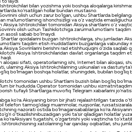
i
to
‘
laydi
.
Ishtirokchilari
bilan
yozishma
yoki
boshqa
aloqalarga
kirishmas
artlarda
ko’rsatilgan
hollar
bundan
mustasno
.
Sovrinini
olish
uchun
zarur
bo’lgan
,
ushbu
Shartlarda
belgilang
gan
ma’lumotlarning
ishonchsizligi
va
o’z
vaqtida
emasligi
uchu
n
Aksiya
Ishtirokchilari
tomonidan
Aksiya
shartlarini
o‘z
vaqti
Sovrinni
olish
uchun
Tashkilotchiga
zarur
ma’lumotlarni
taqdim
un
asosli
sabab
bo‘lmaydi
.
Shartlar
qoidalarini
buzgan
Ishtirokchilarga
,
shu
jumladan
Aks
lumotlarni
taqdim
etish
muddatlarini
buzganlarga
va
bunday
ga
Aksiya
Sovrinlarini
berishni
rad
etish
huquqini
o’zida
saqlab
q
kilotchi
Aksiya
Ishtirokchilaridan
davlat
organlariga
taqdim
et
haqli
.
n
aloqasi
sifati
,
operatorlarning
ishi
, Internet
bilan
aloqasi
,
sh
ati
,
ularning
Aksiya
Ishtirokchilarining
uskunalari
va
dasturiy
ta’
g’liq
bo’lmagan
boshqa
holatlar
,
shuningdek
,
bu
bilan
bog’liq
lotchi
tomonidan
ushbu
Shartlarni
buzish
bilan
bog’liq
bo’lm
’lum
bir
hududda
Operator
tomonidan
ushbu
xizmatni
taqdim
borish
tufayli
Shartlarga
muvofiq
Telegram
xabarlarini
jo’nati
abga
ko’ra
Aksiyaning
biron
bir
jihati
rejalashtirilgan
tarzda
o’t
il
telefon
tarmog’idagi
muammolar
,
nuqsonlar
,
ruxsatsiz
aral
tchi
ning
nazorati
ostida
bo’lmagan
sabablarga
ko’ra
Aksiyani
to’g’ri
o’tkazilishini
buzadigan
yoki
ta’sir
qiladigan
holatlar
yuz
ga
ko’ra
Aksiyani
tugatishi
,
o’zgartirishi
yoki
vaqtincha
to’xtati
a
Ishtirokchisining
xatolarining
har
qanday
oqibatlari
,
shu
juml