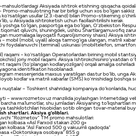
-
mahsulotlardagi
Aksiyada
ishtirok
etishning
qisqacha
qoidal
– Promo-
mahsulotning
har
bir
birligi
uchun
xos
bo‘lgan
sakkiz
a
ko’rsatilgan
usullar
(2.3.-band)
bilan
Promo-
stikerning
o‘chiri
‘lib
, u
Aksiyada
ishtirok
etish
uchun
faollashtirilishi
kerak
.
6
yoshga
to‘lgan
,
pasportga
ega
bo‘lgan
,
O‘zbekiston
Respub
stiqomat
qiluvchi
,
shuningdek
,
ushbu
Shartlarga
muvofiq
zaru
lgan
muomalaga
layoqatli
fuqaro
(
jismoniy
shaxs
)
Aksiya
ishti
a
–
mobil
(
mobil
,
uyali
)
aloqa
tarmog‘iga
ulangan
,
matnli
xabar
chi
foydalanuvchi
(terminal)
uskunasi
(
mobil
telefon
,
smartfon
l
)
raqami
–
ko‘rsatilgan
Operatorlardan
birining
mobil
stantsi
rokchisi
)
joriy
mobil
raqami
.
Aksiya
Ishtirokchisini
ro‘yxatdan
o‘
nt
raqami
(
to‘plangan
kodlar
yozilgan
)
orqali
amalga
oshiriladi
yagona
identifikatori
hisoblanadi
.
legram
messenjerida
maxsus
yaratilgan
dastur
bo‘lib
,
unga
Ak
Noyob
kodlar
va
matnli
xabarlar
(SMS)
ko‘rinishidagi
boshqa
s
n
nuqtalar
– Toshkent
shahrida
gi
kompaniya
do‘konlarida
,
hud
yti
– www.rozmetov.uz
manzilida
joylashgan
Internetdagi
ve
barcha
ma’lumotlar
,
shu
jumladan
Aksiyaning
to’liq
shartlari
m
iya
tashkilotchilari
hisobidan
sotib
olingan
tovar
-material
buy
ish
shartlari
.
Aksiya
g’oliblari
.
uvchi
“Rozmetov” TM
promo
mahsulotlari
:
gan
kolbasa
«Asl
Farxod
stakan
200 g»
gan
kolbasa
“Asl
Farxod
500 g
vakuumli
qadoqda
”
lbasa
«
Do
ktorskaya
osobaya
”
855 g