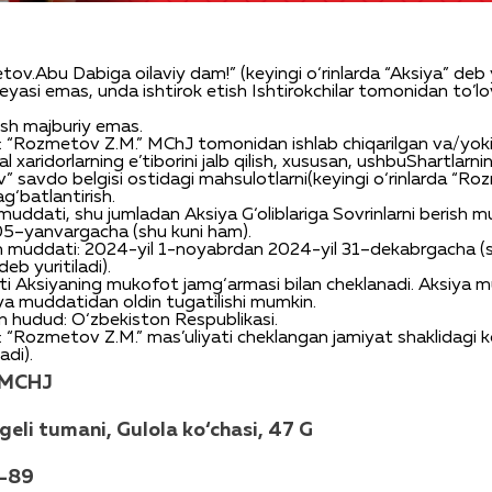
tov.Abu
Dabiga
oilaviy
dam!”
(
keyingi
o‘rinlarda
“
Aksiya
” deb
reyasi
emas
,
unda
ishtirok
etish
Ishtirokchilar
tomonidan
to’lo
ish
majburiy
emas
.
: “Rozmetov Z.M.”
MChJ
tomonidan
ishlab
chiqarilgan
va
/
yok
al
xaridorlarning
e’tiborini
jalb
qilish
,
xususan
,
ushbu
Shartlarni
v”
savdo
belgisi
ostidagi
mahsulotlarni
(
keyingi
o‘rinlarda
“Ro
ag‘batlantirish
.
muddati
,
shu
jumladan
Aksiya
G‘oliblariga
Sovrinlarni
berish
mu
05
–
yanvargacha
(
shu
kuni
ham
).
h
muddati
: 2024-
yil
1-
noyabrdan
2024-
yil
31
–
dekabrgacha
(
deb
yuritiladi
).
ti
Aksiyaning
mukofot
jamg‘armasi
bilan
cheklanadi
.
Aksiya
m
ya
muddatidan
oldin
tugatilishi
mumkin
.
n
hudud:
O‘zbekiston
Respublikasi
.
: “Rozmetov Z.M.”
mas’uliyati
cheklangan
jamiyat
shaklidagi
k
ladi
).
MCHJ
geli
tumani
,
Gulola
ko‘chasi
, 47 G
9-89