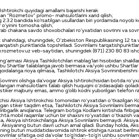
I
shtirokchi
quyidagi
amallarni
bajarishi
kerak
:
gan
“Rozmetov”
promo-
mahsulotlarini
xarid
qili
sh
;
g
2.3.2
bandi
da
ko’rsatilgan
usullardan
biri
yordamida
noyob
k
r
o’yinini
tomosha
qili
sh
;
rab
chakana
savdo
shoxobchalari
ro‘yxatidan
sovrinni
va
sovr
t
shahridagi
,
shuningdek
,
O‘zbekiston
Respublikasining
12 ta
arqatish
punktlarida
topshiriladi
.
Sovrinlarni
tarqatish
punktlar
rozmetov.uz
veb-saytidan
,
shuningdek
(871) 230 80 83
ish
mg‘armasi
Aksiya
Tashkilotchilari
mablag‘lari
hisobidan
shakllan
bu
Shartlar
talablariga
javob
bermasa
va
/
yoki
ushbu
Shartlar
qoidalariga
rioya
qilmasa
,
Tashkilotchi
Aksiya
Sovrinini
berishni
Sovrinini
olishga
da’vogar
Aksiya
Ishtirokchisidan
botda
ro‘y
langan
mahsulotlarni
talab
qilish
huquqini
o‘zida
saqlab
qoladi
n stiker majburiy emas, ammo g’olib kodni yuborilgan telefon 
chisi Aksiya Ishtirokchisi tomonidan ro‘yxatdan o‘tkazilgan 
gan stiker taqdim etsa, Tashkilotchi Aksiya Sovrinlarini berma
iribgarlik aniqlansa: Telegram botiga Kodlarni kiritishda firibga
nechta mobil raqamlar uchun bir shaxsni ro‘yxatdan o‘tkazish 
a, Aksiya ishtirokchilariga Aksiya Sovrinlarini bermaydi. Aksiya 
i Aksiyaning butun davri uchun amal qiladi
.
Bunday
holda
,
Aks
hning
butun
muddati
davomida
ishtirok
etishiga
ruxsat
berilm
ovrinlar
sifatiga
oid
da’volar
to’g’ridan-to’g’ri
ushbu
sovrinlarn