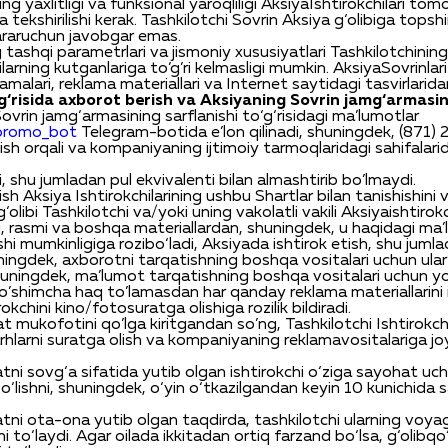
ing
yaxlitligi
va
funksional
yaroqliligi
Aksiya
Ishtirokchilari
tomo
a
tekshirilishi
kerak
.
Tashkilotchi
Sovrin
Aksiya
g
‘olibiga
topshi
rar
uchun
javobgar
emas
.
g
tashqi
parametrlari
va
jismoniy
xususiyatlari
Tashkilotchining
ilarning
kutganlariga
to’g’ri
kelmasligi
mumkin
.
Aksiya
Sovrin
lari
lamalari
,
reklama
materiallari
va
Internet
saytidagi
tasvirlarid
g‘risida
axborot
berish
va
Aksiyaning
Sovrin
jamg‘armasin
Sovrin jamg‘armasining sarflanishi to‘g‘risidagi ma’lumotlar
vpromo_bot
T
elegram-botida e’lon qilinadi, shuningdek, (871)
lish orqali va kompaniyaning ijtimoiy tarmoqlaridagi sahifalar
i
,
shu
jumladan
pul
ekvivalenti
bilan
almashtirib
bo’lmaydi
.
ish
Aksiya
Ishtirokchilarining
ushbu
Shartlar
bilan
tanishishini
g‘olibi
Tashkilotchi
va
/
yoki
uning
vakolatli
vakili
Aksiya
ishtirokc
i
,
rasmi
va
boshqa
materiallardan
,
shuningdek
, u
haqidagi
ma’
shi
mumkinligiga
rozi
bo‘ladi
,
Aksiyada
ishtirok
etish
,
shu
jumla
ningdek
,
axborotni
tarqatishning
boshqa
vositalari
uchun
ular
uningdek
,
ma’lumot
tarqatishning
boshqa
vositalari
uchun
yo
o’shimcha
haq
to’lamasdan
har
qanday
reklama
materiallarini
rokchini
kino/
fotosuratga
olish
iga
rozilik
bildiradi
.
at
mukofotini
qo’lga
kiritgandan
so’ng
,
Ta
shkilotchi
I
shtirokch
rhlarni
suratga
olish
va
kompaniyaning
reklama
vositalariga
jo
tni
sovg‘a
sifatida
yutib
olgan
ishtirokchi
o‘ziga
sayohat
uc
o‘lish
ni
,
shuningdek
,
o‘yin
o‘tkazilgandan
keyin
10
kun
ichida
s
at
ni
ota-ona
yutib
olgan
taqdirda
,
tashkilotchi
ularning
voya
ni
to‘laydi
. Agar
oilada
ikkitadan
ortiq
farzand
bo
‘
lsa
,
g
‘
olib
qo