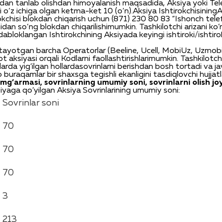
dan
tanlab
olishdan
himoyalanish
maqsadida
,
Aksiya
yoki
Tel
i
o‘z
ichiga
olgan
ketma-ket
10 (
o‘n
)
.
Aksiya
Ishtirokchisining
A
okchisi
blokdan
chiqarish
uchun
(871) 230 80 83 “
Ishonch
tele
idan
so‘ng
blokdan
chiqarilishi
mumkin
.
Tashkilotchi
arizani
ko’r
ida
bloklangan
Ishtirokchining
Aksiyada
keyingi
ishtiroki
/
ishtiro
tayotgan
barcha
Operatorlar
(Beeline,
Ucell
,
MobiUz
,
Uzmobi
ot
aksiyasi
orqali
Kodlarni
faollashtirishlari
mumkin
.
Tashkilotch
larda
yig’ilgan
hollarda
sovrinlarni
berishdan
bosh
tortadi
va
j
o
bu
raqamlar
bir
shaxsga
tegishli
ekanligini
tasdiqlovchi
hujjat
amg’armasi
,
sovrinlarning
umumiy
soni
,
sovrinlarni
olish
jo
iyaga
qo
’
yilgan
Aksiya
Sovrinlarining
umumiy
soni
:
Sovrinlar
soni
70
70
70
t
3
213