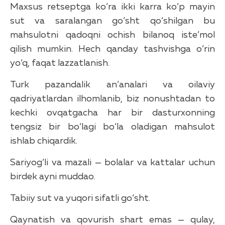
Maxsus retseptga ko‘ra ikki karra ko‘p mayin
sut va saralangan go‘sht qo‘shilgan bu
mahsulotni qadoqni ochish bilanoq iste’mol
qilish mumkin. Hech qanday tashvishga o‘rin
yo‘q, faqat lazzatlanish.
Turk pazandalik an’analari va oilaviy
qadriyatlardan ilhomlanib, biz nonushtadan to
kechki ovqatgacha har bir dasturxonning
tengsiz bir bo‘lagi bo‘la oladigan mahsulot
ishlab chiqardik.
Sariyog‘li va mazali — bolalar va kattalar uchun
birdek ayni muddao.
Tabiiy sut va yuqori sifatli go‘sht.
Qaynatish va qovurish shart emas — qulay,