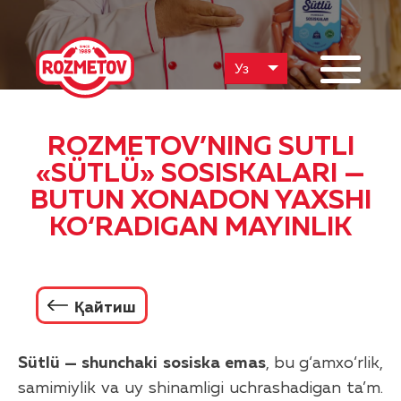
Уз
ROZMETOV’NING SUTLI
«SÜTLÜ» SOSISKALARI —
BUTUN XONADON YAXSHI
KO‘RADIGAN MAYINLIK
Қайтиш
Sütlü — shunchaki sosiska emas
, bu g‘amxo‘rlik,
samimiylik va uy shinamligi uchrashadigan ta’m.