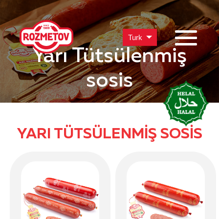
Turk
Yarı Tütsülenmiş
sosis
YARI TÜTSÜLENMIŞ SOSIS