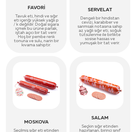
FAVORI
SERVELAT
Tavuk eti, hindi ve sığır
Dengeli bir hindistan
eti içeriği yüksek yağlı p
cevizi, karabiber ve
/ k değildir. Doğal sigara
sarımsak notasına sahip
içmek bu ürüne parlak,
az yağlı sığır eti, soğuk
iştah açıcı bir tat verir.
tütsülenme ile birlikte
Hoş bir pembe renk
sosise hassas ve
tonuna ve sulu, narin bir
yumuşak bir tat verir.
kıvama sahiptir.
SALAM
MOSKOVA
Seçkin sığır etinden
Seçilmiş sığır eti etinden
hazırlanan, birinci sınıf