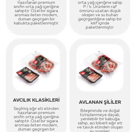
hazırlanan premium
orta yağ içeriğine sahip
sınıfın orta yağ içeriğine
P / k. Ürünlerin raf
sahiptir. Özel bir sigara
ömrünü uzatan düşük
aroması ileten modern,
oksijen ve su buharı
duman geçirgen bir
geçirgenliğine sahip bir
kabukta paketlenmiştir.
kılıf içinde
paketlenmiştir.
AVCILIK KLASİKLERİ
AVLANAN ŞİLİLER
Seçilmiş sığır eti etinden
Bileşiminde ve doğal
hazırlanan premium
tütsülenmeye dayalı,
sınıfın orta yağ içeriğine
yenilebilir bir kabuğa
sahiptir. Özel bir sigara
sahip, acı biberli sığır eti
aroması ileten modern,
ve tavuk etinden oluşan
duman geçirgen bir
av sosisleri.