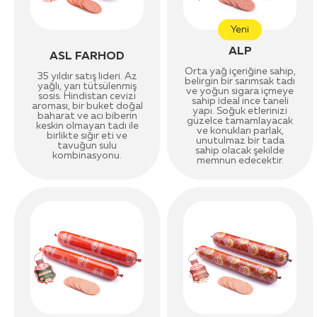
Yeni
ALP
ASL FARHOD
Orta yağ içeriğine sahip,
35 yıldır satış lideri. Az
belirgin bir sarımsak tadı
yağlı, yarı tütsülenmiş
ve yoğun sigara içmeye
sosis. Hindistan cevizi
sahip ideal ince taneli
aroması, bir buket doğal
yapı. Soğuk etlerinizi
baharat ve acı biberin
güzelce tamamlayacak
keskin olmayan tadı ile
ve konukları parlak,
birlikte sığır eti ve
unutulmaz bir tada
tavuğun sulu
sahip olacak şekilde
kombinasyonu.
memnun edecektir.