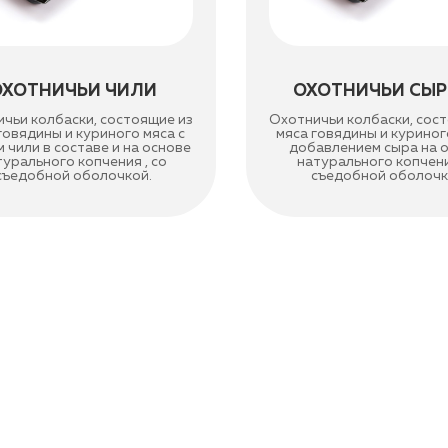
ОХОТНИЧЬИ ЧИЛИ
ОХОТНИЧЬИ СЫ
чьи колбаски, состоящие из
Охотничьи колбаски, сос
говядины и куриного мяса с
мяса говядины и куриного
 чили в составе и на основе
добавлением сыра на 
турального копчения , со
натурального копчени
съедобной оболочкой.
съедобной оболочк