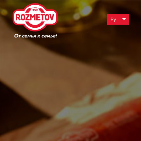
Ру
От семьи к семье!