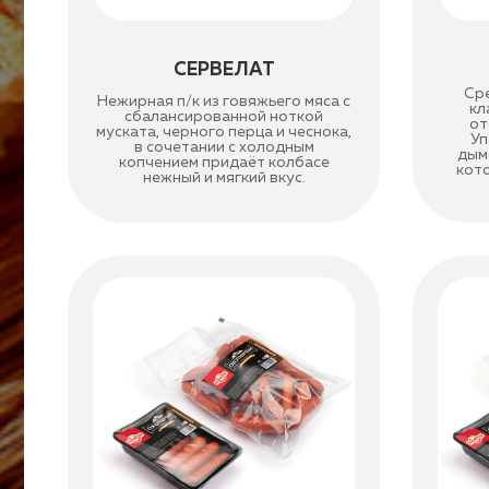
СЕРВЕЛАТ
Ср
Нежирная п/к из говяжьего мяса с
кл
сбалансированной ноткой
от
муската, черного перца и чеснока,
Уп
в сочетании с холодным
дым
копчением придаёт колбасе
кот
нежный и мягкий вкус.