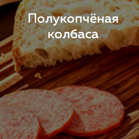
Полукопчёная
колбаса