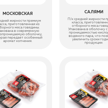
САЛЯМИ
МОСКОВСКАЯ
П/к средней жирности 
едней жирности премиум
класса, приготовленн
асса, приготовленная из
отборного мяса говя
борного мяса говядины.
Упакована в оболочку с
акована в современную
проницаемостью кисло
опроницаемую оболочку,
водяного пара, что по
орая передает особенный
увеличить сроки год
аромат копчения.
продукции.