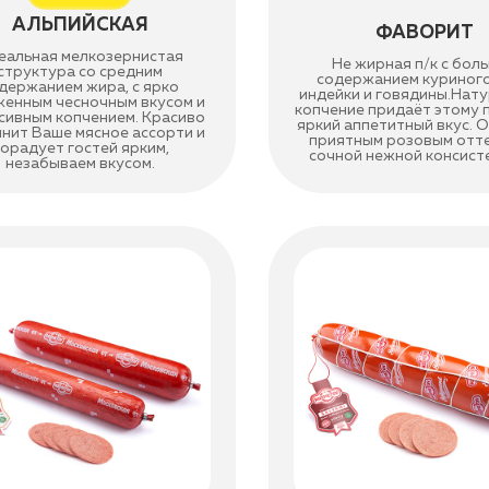
АЛЬПИЙСКАЯ
ФАВОРИТ
еальная мелкозернистая
Не жирная п/к с бол
структура со средним
содержанием куриного
держанием жира, с ярко
индейки и говядины.Нат
енным чесночным вкусом и
копчение придаёт этому 
сивным копчением. Красиво
яркий аппетитный вкус. 
нит Ваше мясное ассорти и
приятным розовым отт
орадует гостей ярким,
сочной нежной консист
незабываем вкусом.