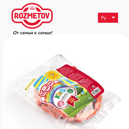
Ру
От семьи к семье!