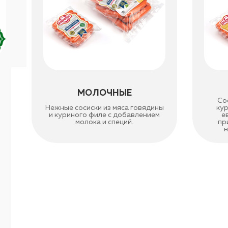
МОЛОЧНЫЕ
Со
Нежные сосиски из мяса говядины
ку
и куриного филе с добавлением
е
молока и специй.
пр
н