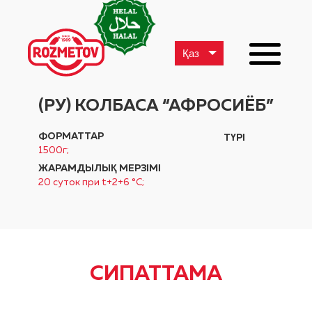
Қаз
(РУ) КОЛБАСА “АФРОСИЁБ”
ФОРМАТТАР
ТҮРІ
1500г;
ЖАРАМДЫЛЫҚ МЕРЗІМІ
20 суток при t+2+6 °C;
СИПАТТАМА