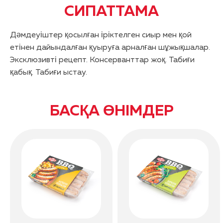
СИПАТТАМА
Дәмдеуіштер қосылған іріктелген сиыр мен қой
етінен дайындалған қуыруға арналған шұжықшалар.
Эксклюзивті рецепт. Консерванттар жоқ. Табиғи
қабық. Табиғи ыстау.
БАСҚА ӨНІМДЕР