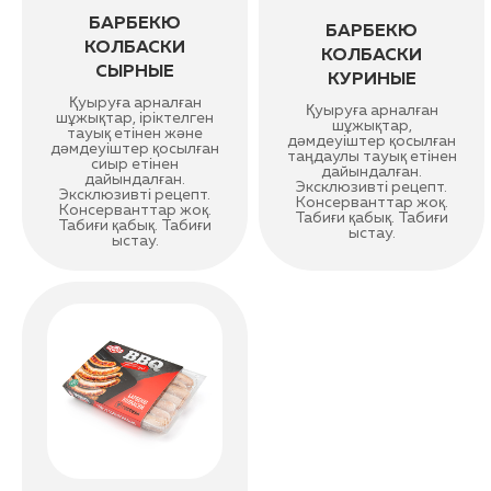
БАРБЕКЮ
БАРБЕКЮ
КОЛБАСКИ
КОЛБАСКИ
СЫРНЫЕ
КУРИНЫЕ
Қуыруға арналған
Қуыруға арналған
шұжықтар, іріктелген
шұжықтар,
тауық етінен және
дәмдеуіштер қосылған
дәмдеуіштер қосылған
таңдаулы тауық етінен
сиыр етінен
дайындалған.
дайындалған.
Эксклюзивті рецепт.
Эксклюзивті рецепт.
Консерванттар жоқ.
Консерванттар жоқ.
Табиғи қабық. Табиғи
Табиғи қабық. Табиғи
ыстау.
ыстау.