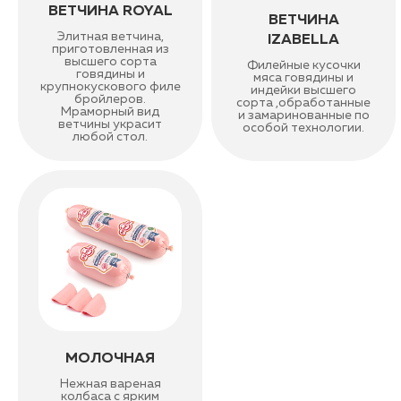
ВЕТЧИНА ROYAL
ВЕТЧИНА
Элитная ветчина,
IZABELLA
приготовленная из
высшего сорта
Филейные кусочки
говядины и
мяса говядины и
крупнокускового филе
индейки высшего
бройлеров.
сорта ,обработанные
Мраморный вид
и замаринованные по
ветчины украсит
особой технологии.
любой стол.
МОЛОЧНАЯ
Нежная вареная
колбаса с ярким